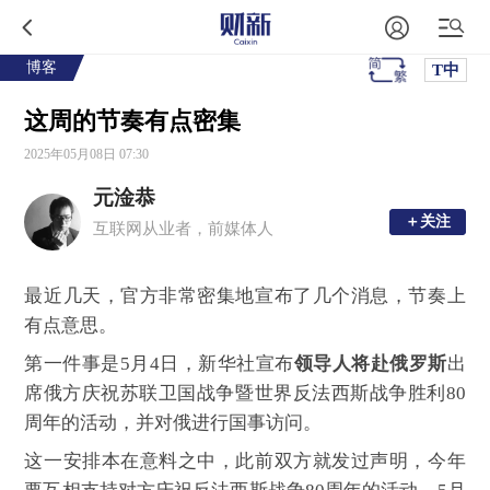
博客
T中
这周的节奏有点密集
2025年05月08日 07:30
元淦恭
＋关注
＋关注
互联网从业者，前媒体人
最近几天，官方非常密集地宣布了几个消息，节奏上
有点意思。
第一件事是5月4日，新华社宣布
领导人将赴俄罗斯
出
席俄方庆祝苏联卫国战争暨世界反法西斯战争胜利80
周年的活动，并对俄进行国事访问。
这一安排本在意料之中，此前双方就发过声明，今年