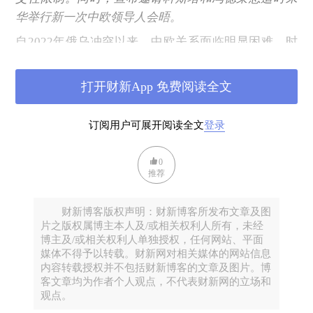
华举行新一次中欧领导人会晤。
自2022年俄乌冲突以来，中欧关系面临明显困难。时
至今日，欧盟和北京对许多问题的立场仍有明显分
歧，虽然双方议会的交往限制已经取消，欧洲理事
打开财新App 免费阅读全文
会、欧盟委员会仍有涉华限制性事项。
在双方长期分歧仍然存在，中俄元首即将在莫斯科再
订阅用户可展开阅读全文
登录
次会晤的背景下，北京要释放的信号是：
0
中俄关系不针对欧洲，中方有持续改善中欧关系的意
推荐
愿，
也希望欧洲保持自身的战略独立性，在经贸问题
上和中方务实合作。
财新博客版权声明：财新博客所发布文章及图
片之版权属博主本人及/或相关权利人所有，未经
而
对布鲁塞尔而言，保持和北京的接触也是必要的
，
博主及/或相关权利人单独授权，任何网站、平面
欧中关系也可以成为面对华盛顿单边主义的筹码。
媒体不得予以转载。财新网对相关媒体的网站信息
内容转载授权并不包括财新博客的文章及图片。博
第三件事是5月7日清晨6点，外交部宣布，
何副总理
将
客文章均为作者个人观点，不代表财新网的立场和
访问瑞士和法国，在访瑞期间，
将与美国财政部长贝
观点。
森特举行会谈。