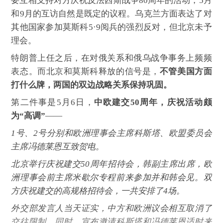
要互相支持对方庆祝反法西斯战争80周年的活动，5月
和9月的互访自然是既定的议程。乌克兰方面表达了对
其他国家参加莫斯科5·9阅兵的强烈反对，但北京未予
理会。
特朗普上任之后，在对俄关系和俄乌战争事务上频频
表态。而北京和莫斯科释放的信号是，
不管美国方面
打什么牌，两国的双边战略关系保持巩固。
第二件事是5月6日，
中欧建交50周年，庆祝活动颇
为“高调”
——
1号、2号分别和欧洲理事会主席科斯塔、欧盟委员会
主席冯德莱恩互致贺电。
北京举行庆祝建交50周年招待会，韩副主席出席，欧
洲理事会前主席米歇尔专程前来参加并和韩会见。双
方庆祝建交的高规格招待会，一共安排了4场。
外交部发言人当天证实，中方和欧洲议会相互取消了
交往限制。同时，宣布邀请科斯塔和冯德莱恩适时来