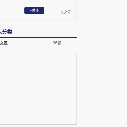
+关注
文章
人分类
95篇
文章