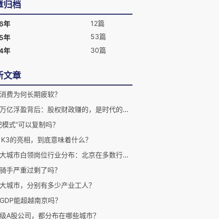
章归档
12篇
26年
53篇
25年
30篇
24年
新文章
消费为何长期疲软？
长鑫万亿浮盈背后：股权财政赚的，是时代的超额收益
肥模式”可以复制吗？
mi K3的亮相，到底意味着什么？
二十大城市白领岗位行业分布：北京在多数行业显著领先
骑手严重过剩了吗？
大城市，分别有多少产业工人？
GDP能超越南京吗？
级A股公司，都分布在哪些城市？