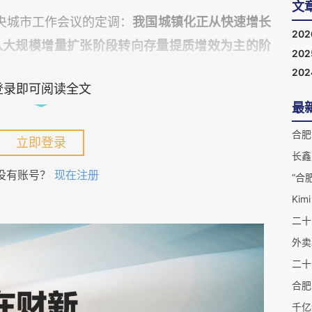
文
央城市工作会议的定调：
我国城镇化正从快速增长
20
从大规模增量扩张阶段转向存量提质增效为主的阶
20
20
登录即可阅读全文
最
城市化的蛋糕就这么大了，但是以后这个蛋糕要用
合肥
更好的口感，从而实现更大的价值。
立即登录
没有账号？
现在注册
“合
意思的信号。
Ki
其实房地产市场本身就是一个要“分类”的市场，不
外卖
，城市化的进程当然也是如此。在城市化高速推进
二十
是大干快上，许多县城也是高楼大厦、大广场、大
合肥
分类”的产物。
千亿