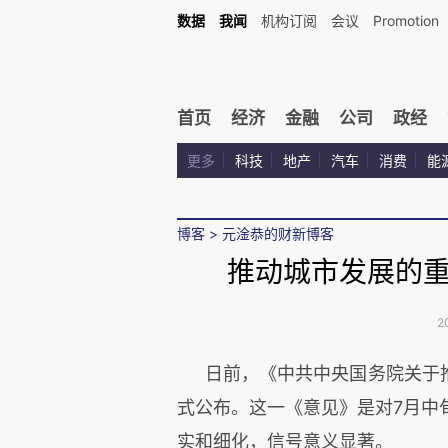
数据
我闻
机构订阅
会议
Promotion
首页
经济
金融
公司
政经
更多
科技
地产
汽车
消费
能
博客
>
元淦恭的财新博客
推动城市发展的
2
日前，《中共中央国务院关于
式公布。这一《意见》是对7月中
实和细化，信号意义显著。