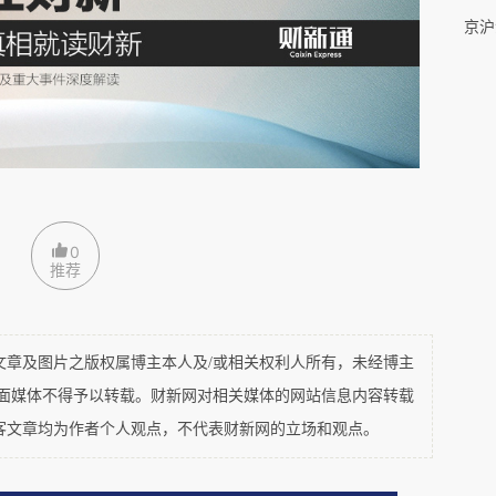
京沪
超大特大城市是利好。
五年前的“十四五规划”在提到
化提升超大特大城市中心城区功能”，而这一次是
。超大特大城市在中国城市体系中，处于金字塔的
推进制度创新”、“增强对全球高端生产要素的配置
三点要求。高层释放了非常明显的信号，推动高端服
城市集中，大城市要在经济转型升级突破上“挑大
0
推荐
重回上升通道没有预期，促进超大特大城市发展，
及图片之版权属博主本人及/或相关权利人所有，未经博主
大特大城市，就稳住了房地产市场的定价锚点，避
平面媒体不得予以转载。财新网对相关媒体的网站信息内容转载
普通人对于买房投资这件事仍然要谨慎。
客文章均为作者个人观点，不代表财新网的立场和观点。
，《意见》也提到要“分类推进以县城为重要载体