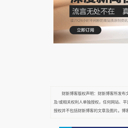
这一次的文件
提“分类”，对
超大特大城市时，用的表述是“优
“增强超大特大城市综合竞争力”
顶层，高层直接提出了“结合实际
能力”“布局科技创新平台基地”
务业和科技创新进一步向超大特大
梁”。
但需要注意的是，高层对房价
财新博客版权声明：财新博客所发布文章
能稳住房价就不错了。稳住了超
及/或相关权利人单独授权，任何网站、
免房地产市场继续往下往深里掉，
授权并不包括财新博客的文章及图片。博
在提到中小城市和县城的时候