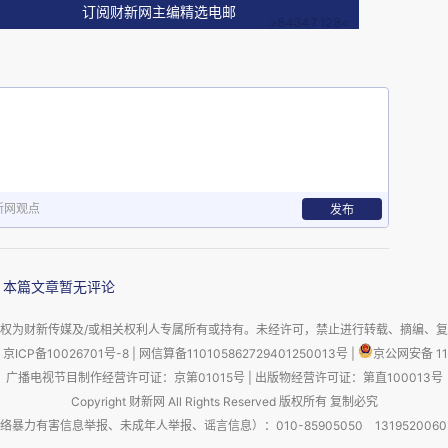
订阅财新网主编精选电邮
：其一，适时调整扩大经济规模大、人口增长快的
限；其二，推动人口持续流出的城市和资源型城市
强稳边固边、人口集聚、安全发展能力。
化非常明显，少数发达地区或依托强势都市圈的县
然在增长，但绝大多数县域都面临人口减少和外流
新网观点
发布
精，人口外流和减少的城市就探索转型，不要再继
肩负国家战略使命，不能完全任由市场因素决定人
加码。
本篇文章暂无评论
权为财新传媒及/或相关权利人专属所有或持有。未经许可，禁止进行转载、摘编、
《意见》明确提出要“建立可持续的城市建设运营
京ICP备10026701号-8
|
网信算备110105862729401250013号
|
京公网安备 11
展开分析了。这一条针对性非常强。过去在城市化
广播电视节目制作经营许可证：京第01015号
|
出版物经营许可证：第直100013号
Copyright 财新网 All Rights Reserved 版权所有 复制必究
各种方式方法开展建设，出现了巨额的债务扩张，
害信息举报、未成年人举报、谣言信息）：010-85905050 13195200605 举报邮
高层现在强调城市发展“转型”，不仅是城市发展