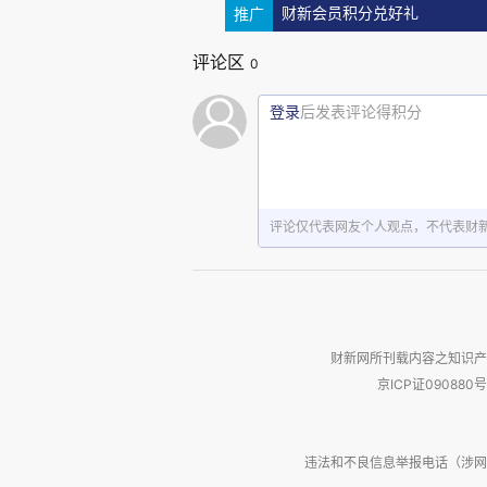
推广
财新会员积分兑好礼
的城镇化建设”，具体又分了几类
县级市和特大镇经济社会管理权
评论区
0
转型发展；其三，支持边境城镇增
登录
后发表评论得积分
时至今日，中小城市和县城分
城，和人口出生率高的县域，仍
评论仅代表网友个人观点，不代表财
的问题。能增长的地方就做强作
续铺摊子。边境城镇比较特殊，
口流动，因此政策和资源投入还要
财新网所刊载内容之知识产
第二点信号，就是“可持续”。
京ICP证090880号
投融资体系”，这里的具体措施不
狂飙突进的年代，地方政府通过
违法和不良信息举报电话（涉网络暴力有
许多地方积累了严重的债务压力。