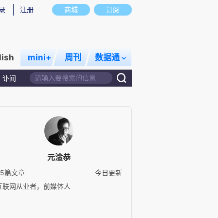
录
注册
商城
订阅
lish
mini+
周刊
数据通
讣闻
元淦恭
95篇文章
今日更新
互联网从业者，前媒体人