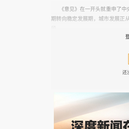
《意见》在一开头就重申了中
期转向稳定发展期，城市发展正
段。
把这句话简单翻译一下，就是
更好的原材料，有更漂亮的外观，
还
具体怎么做，我注意到三个有
第一点信号，就是要“分类”。
同线级城市的楼市属性天然不同
的时期，不管什么线级的城市都
马路、双向十车道，这就是没有“